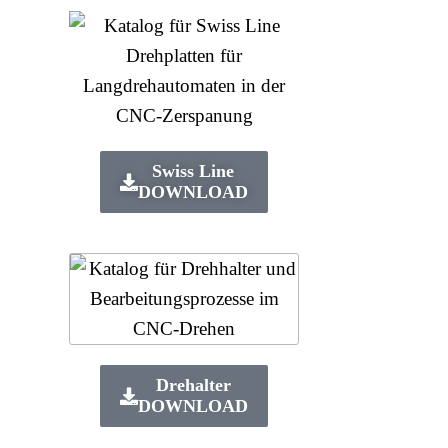
Swiss Line
DOWNLOAD
Switch The Language
Deutsch
English
Drehalter
DOWNLOAD
Français
Русский