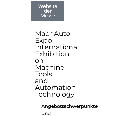
Website
der
Messe
MachAuto
Expo –
International
Exhibition
on
Machine
Tools
and
Automation
Technology
Angebotsschwerpunkte
und