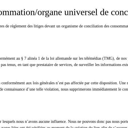
ommation/organe universel de conci
Switch The Language
res de règlement des litiges devant un organisme de conciliation des consomma
Deutsch
English
Français
Ру
ormément au § 7 alinéa 1 de la loi allemande sur les télémédias (TMG), de nos p
tenus, en tant que prestataire de services, de surveiller les informations exte
conformément aux lois générales n’est pas affectée par cette disposition. Une re
 de connaissance d’une telle violation, nous supprimerons immédiatement le con
 sur lesquels nous n’avons aucune influence. Nous ne pouvons donc pas nous porte
 pages liées ont été vérifiées au moment de la création du lien afin de s’assurer 