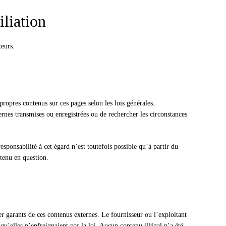
liation
teurs.
сский
ropres contenus sur ces pages selon les lois générales.
rnes transmises ou enregistrées ou de rechercher les circonstances
sponsabilité à cet égard n’est toutefois possible qu’à partir du
tenu en question.
r garants de ces contenus externes. Le fournisseur ou l’exploitant
qu’elles n’enfreignaient pas la loi. Aucun contenu illégal n’a été